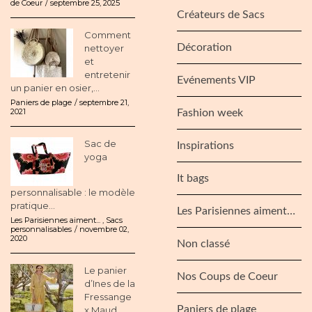
de Coeur
septembre 25, 2025
Créateurs de Sacs
Comment
Décoration
nettoyer
et
entretenir
Evénements VIP
un panier en osier,...
Paniers de plage
septembre 21,
2021
Fashion week
Sac de
Inspirations
yoga
It bags
personnalisable : le modèle
pratique...
Les Parisiennes aiment…
Les Parisiennes aiment...
,
Sacs
personnalisables
novembre 02,
2020
Non classé
Le panier
Nos Coups de Coeur
d’Ines de la
Fressange
Paniers de plage
x Maud...