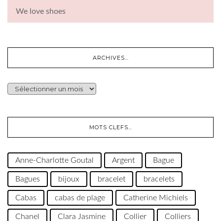
We love shoes
ARCHIVES…
ARCHIVES…
MOTS CLEFS…
Anne-Charlotte Goutal
Argent
Bague
Bagues
bijoux
bracelet
bracelets
Cabas
cabas de plage
Catherine Michiels
Chanel
Clara Jasmine
Collier
Colliers