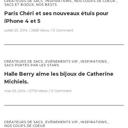
,
,
,
CRÉATEURS DE SACS
INSPIRATIONS
NOS COUPS DE COEUR
SACS ET BIJOUX, NOS BESTS
Paris Chéri et ses nouveaux étuis pour
iPhone 4 et 5
juillet 23, 2014
2665 Views
0 Comment
,
,
,
CRÉATEURS DE SACS
EVÉNEMENTS VIP
INSPIRATIONS
SACS PORTÉS PAR LES STARS
Halle Berry aime les bijoux de Catherine
Michiels.
mai 05, 2014
2776 Views
0 Comment
,
,
,
CRÉATEURS DE SACS
EVÉNEMENTS VIP
INSPIRATIONS
NOS COUPS DE COEUR