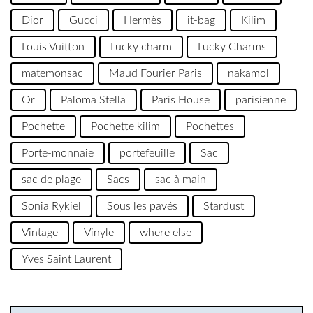
Dior
Gucci
Hermès
it-bag
Kilim
Louis Vuitton
Lucky charm
Lucky Charms
matemonsac
Maud Fourier Paris
nakamol
Or
Paloma Stella
Paris House
parisienne
Pochette
Pochette kilim
Pochettes
Porte-monnaie
portefeuille
Sac
sac de plage
Sacs
sac à main
Sonia Rykiel
Sous les pavés
Stardust
Vintage
Vinyle
where else
Yves Saint Laurent