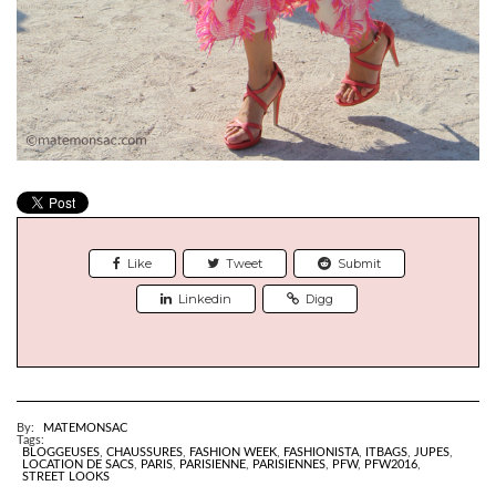
Like
Tweet
Submit
Linkedin
Digg
By:
MATEMONSAC
Tags:
BLOGGEUSES
,
CHAUSSURES
,
FASHION WEEK
,
FASHIONISTA
,
ITBAGS
,
JUPES
,
LOCATION DE SACS
,
PARIS
,
PARISIENNE
,
PARISIENNES
,
PFW
,
PFW2016
,
STREET LOOKS