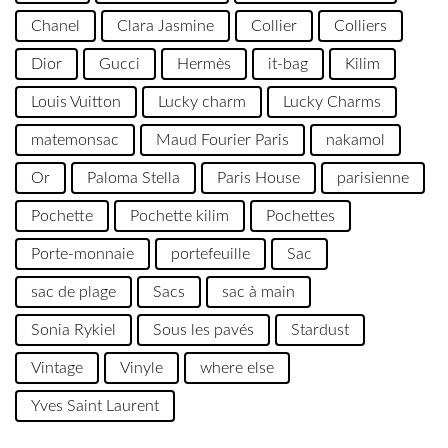
Chanel
Clara Jasmine
Collier
Colliers
Dior
Gucci
Hermès
it-bag
Kilim
Louis Vuitton
Lucky charm
Lucky Charms
matemonsac
Maud Fourier Paris
nakamol
Or
Paloma Stella
Paris House
parisienne
Pochette
Pochette kilim
Pochettes
Porte-monnaie
portefeuille
Sac
sac de plage
Sacs
sac à main
Sonia Rykiel
Sous les pavés
Stardust
Vintage
Vinyle
where else
Yves Saint Laurent