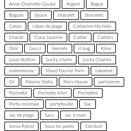
Anne-Charlotte Goutal
Argent
Bague
Bagues
bijoux
bracelet
bracelets
Cabas
cabas de plage
Catherine Michiels
Chanel
Clara Jasmine
Collier
Colliers
Dior
Gucci
Hermès
it-bag
Kilim
Louis Vuitton
Lucky charm
Lucky Charms
matemonsac
Maud Fourier Paris
nakamol
Or
Paloma Stella
Paris House
parisienne
Pochette
Pochette kilim
Pochettes
Porte-monnaie
portefeuille
Sac
sac de plage
Sacs
sac à main
Sonia Rykiel
Sous les pavés
Stardust