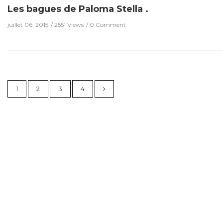
Les bagues de Paloma Stella .
juillet 06, 2015
2551 Views
0 Comment
1
2
3
4