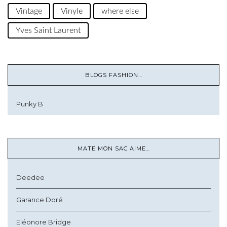
Vintage
Vinyle
where else
Yves Saint Laurent
BLOGS FASHION…
Punky B
MATE MON SAC AIME…
Deedee
Garance Doré
Eléonore Bridge