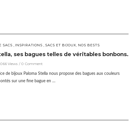
,
,
E SACS
INSPIRATIONS
SACS ET BIJOUX, NOS BESTS
ella, ses bagues telles de véritables bonbons.
5066 Views
0 Comment
rice de bijoux Paloma Stella nous propose des bagues aux couleurs
ontés sur une fine bague en …