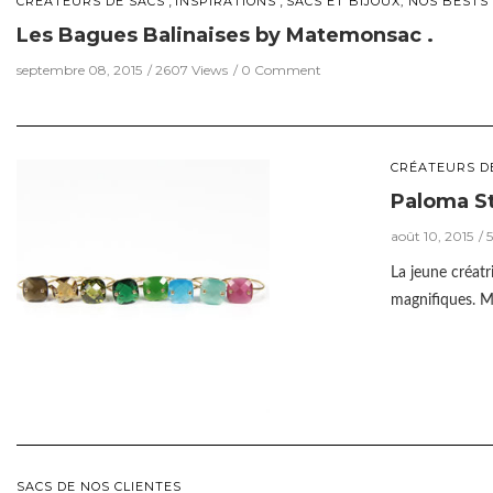
,
,
CRÉATEURS DE SACS
INSPIRATIONS
SACS ET BIJOUX, NOS BESTS
Les Bagues Balinaises by Matemonsac .
septembre 08, 2015
2607 Views
0 Comment
CRÉATEURS D
Paloma St
août 10, 2015
La jeune créat
magnifiques. M
SACS DE NOS CLIENTES