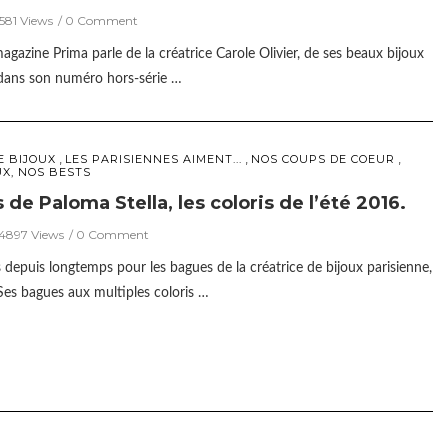
581 Views
0 Comment
magazine Prima parle de la créatrice Carole Olivier, de ses beaux bijoux
 dans son numéro hors-série …
,
,
,
E BIJOUX
LES PARISIENNES AIMENT...
NOS COUPS DE COEUR
UX, NOS BESTS
de Paloma Stella, les coloris de l’été 2016.
4897 Views
0 Comment
depuis longtemps pour les bagues de la créatrice de bijoux parisienne,
Ses bagues aux multiples coloris …