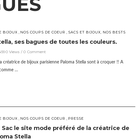
UES
,
,
E BIJOUX
NOS COUPS DE COEUR
SACS ET BIJOUX, NOS BESTS
ella, ses bagues de toutes les couleurs.
4590 Views
0 Comment
a créatrice de bijoux parisienne Paloma Stella sont à croquer !! A
2 comme …
,
,
E BIJOUX
NOS COUPS DE COEUR
PRESSE
Sac le site mode préféré de la créatrice de
loma Stella