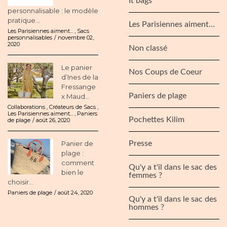
It bags
personnalisable : le modèle
pratique...
Les Parisiennes aiment…
Les Parisiennes aiment...
,
Sacs
personnalisables
novembre 02,
2020
Non classé
Le panier
Nos Coups de Coeur
d’Ines de la
Fressange
Paniers de plage
x Maud...
Collaborations
,
Créateurs de Sacs
,
Les Parisiennes aiment...
,
Paniers
Pochettes Kilim
de plage
août 26, 2020
Panier de
Presse
plage :
comment
Qu'y a t'il dans le sac des
bien le
femmes ?
choisir...
Paniers de plage
août 24, 2020
Qu'y a t'il dans le sac des
hommes ?