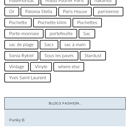
matemonsac
Maud Fourier Paris
nakamol
Or
Paloma Stella
Paris House
parisienne
Pochette
Pochette kilim
Pochettes
Porte-monnaie
portefeuille
Sac
sac de plage
Sacs
sac à main
Sonia Rykiel
Sous les pavés
Stardust
Vintage
Vinyle
where else
Yves Saint Laurent
BLOGS FASHION…
Punky B