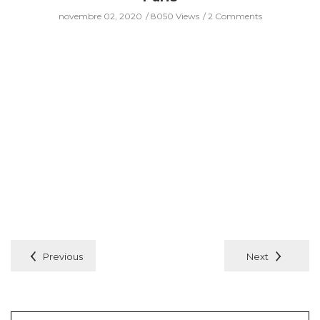
COLLABORATIONS
CRÉATEURS DE SACS
LES PARISIENNES AIMENT...
PANIERS DE PLAGE
Le panier d’Ines de la Fressange x Maud
Fourier dans Harper’s bazaar
août 26, 2020
5154 Views
0 Comment
Previous
Next