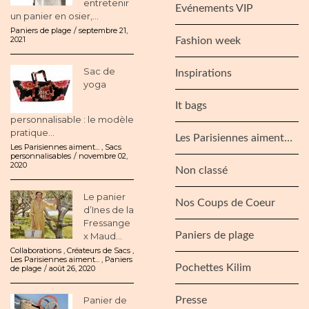
entretenir
Evénements VIP
un panier en osier,...
Paniers de plage
septembre 21,
2021
Fashion week
Sac de
Inspirations
yoga
It bags
personnalisable : le modèle
pratique...
Les Parisiennes aiment…
Les Parisiennes aiment...
,
Sacs
personnalisables
novembre 02,
2020
Non classé
Le panier
Nos Coups de Coeur
d’Ines de la
Fressange
Paniers de plage
x Maud...
Collaborations
,
Créateurs de Sacs
,
Les Parisiennes aiment...
,
Paniers
Pochettes Kilim
de plage
août 26, 2020
Panier de
Presse