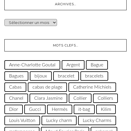
ARCHIVES…
ARCHIVES…
MOTS CLEFS…
Anne-Charlotte Goutal
Argent
Bague
Bagues
bijoux
bracelet
bracelets
Cabas
cabas de plage
Catherine Michiels
Chanel
Clara Jasmine
Collier
Colliers
Dior
Gucci
Hermès
it-bag
Kilim
Louis Vuitton
Lucky charm
Lucky Charms