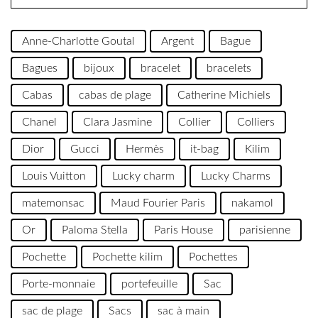
Anne-Charlotte Goutal
Argent
Bague
Bagues
bijoux
bracelet
bracelets
Cabas
cabas de plage
Catherine Michiels
Chanel
Clara Jasmine
Collier
Colliers
Dior
Gucci
Hermès
it-bag
Kilim
Louis Vuitton
Lucky charm
Lucky Charms
matemonsac
Maud Fourier Paris
nakamol
Or
Paloma Stella
Paris House
parisienne
Pochette
Pochette kilim
Pochettes
Porte-monnaie
portefeuille
Sac
sac de plage
Sacs
sac à main