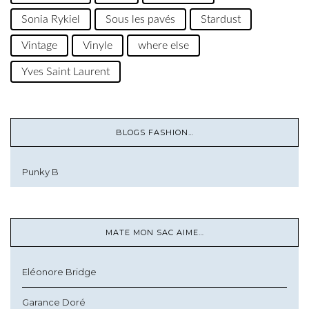
Sonia Rykiel
Sous les pavés
Stardust
Vintage
Vinyle
where else
Yves Saint Laurent
BLOGS FASHION…
Punky B
MATE MON SAC AIME…
Eléonore Bridge
Garance Doré