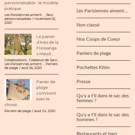
personnalisable : le modèle
pratique...
Les Parisiennes aiment…
Les Parisiennes aiment...
,
Sacs
personnalisables
novembre 02,
2020
Non classé
Le panier
Nos Coups de Coeur
d’Ines de la
Fressange
Paniers de plage
x Maud...
Collaborations
,
Créateurs de Sacs
,
Les Parisiennes aiment...
,
Paniers
Pochettes Kilim
de plage
août 26, 2020
Panier de
Presse
plage :
comment
Qu'y a t'il dans le sac des
bien le
femmes ?
choisir...
Paniers de plage
août 24, 2020
Qu'y a t'il dans le sac des
hommes ?
Restaurants et bars