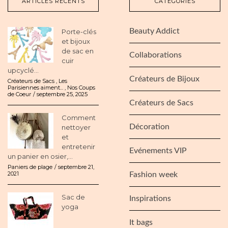
ARTICLES RÉCENTS
CATÉGORIES
Beauty Addict
Porte-clés
et bijoux
de sac en
Collaborations
cuir
upcyclé...
Créateurs de Bijoux
Créateurs de Sacs
,
Les
Parisiennes aiment...
,
Nos Coups
de Coeur
septembre 25, 2025
Créateurs de Sacs
Comment
Décoration
nettoyer
et
entretenir
Evénements VIP
un panier en osier,...
Paniers de plage
septembre 21,
2021
Fashion week
Sac de
Inspirations
yoga
It bags