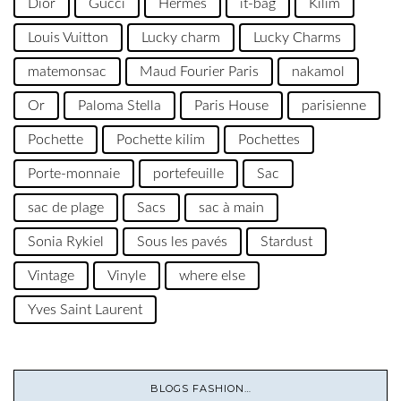
Dior
Gucci
Hermès
it-bag
Kilim
Louis Vuitton
Lucky charm
Lucky Charms
matemonsac
Maud Fourier Paris
nakamol
Or
Paloma Stella
Paris House
parisienne
Pochette
Pochette kilim
Pochettes
Porte-monnaie
portefeuille
Sac
sac de plage
Sacs
sac à main
Sonia Rykiel
Sous les pavés
Stardust
Vintage
Vinyle
where else
Yves Saint Laurent
BLOGS FASHION…