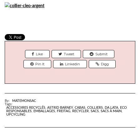
Like
Tweet
Submit
Pin It
Linkedin
Digg
By:
MATEMONSAC
Tags:
ACCESSOIRES RECYCLÉS
,
ASTRID BARNEY
,
CABAS
,
COLLIERS
,
DA LATA
,
ECO
RESPONSABLES
,
EMBALLAGES
,
FREITAG
,
RECYCLER
,
SACS
,
SACS À MAIN
,
UPCYCLING