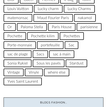
Louis Vuitton
Lucky charm
Lucky Charms
matemonsac
Maud Fourier Paris
nakamol
Or
Paloma Stella
Paris House
parisienne
Pochette
Pochette kilim
Pochettes
Porte-monnaie
portefeuille
Sac
sac de plage
Sacs
sac à main
Sonia Rykiel
Sous les pavés
Stardust
Vintage
Vinyle
where else
Yves Saint Laurent
BLOGS FASHION…