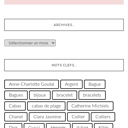
ARCHIVES…
ARCHIVES…
MOTS CLEFS…
Anne-Charlotte Goutal
Argent
Bague
Bagues
bijoux
bracelet
bracelets
Cabas
cabas de plage
Catherine Michiels
Chanel
Clara Jasmine
Collier
Colliers
Dior
Gucci
Hermès
it-bag
Kilim