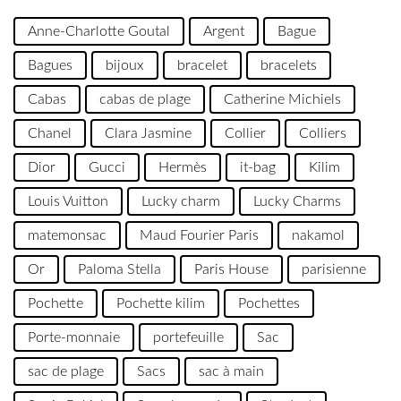
Anne-Charlotte Goutal
Argent
Bague
Bagues
bijoux
bracelet
bracelets
Cabas
cabas de plage
Catherine Michiels
Chanel
Clara Jasmine
Collier
Colliers
Dior
Gucci
Hermès
it-bag
Kilim
Louis Vuitton
Lucky charm
Lucky Charms
matemonsac
Maud Fourier Paris
nakamol
Or
Paloma Stella
Paris House
parisienne
Pochette
Pochette kilim
Pochettes
Porte-monnaie
portefeuille
Sac
sac de plage
Sacs
sac à main