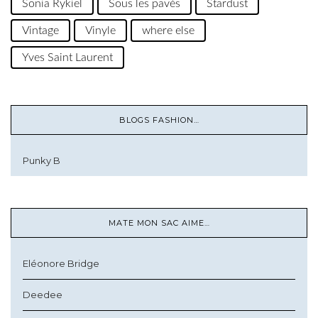
Sonia Rykiel
Sous les pavés
Stardust
Vintage
Vinyle
where else
Yves Saint Laurent
BLOGS FASHION…
Punky B
MATE MON SAC AIME…
Eléonore Bridge
Deedee