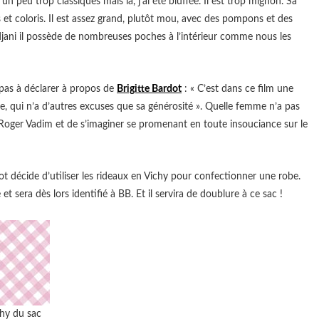
 un peu trop classiques mais là, j’ai été bluffée. Il est trop mignon. Sa
es et coloris. Il est assez grand, plutôt mou, avec des pompons et des
ani il possède de nombreuses poches à l’intérieur comme nous les
 pas à déclarer à propos de
Brigitte Bardot
: « C’est dans ce film une
le, qui n’a d’autres excuses que sa générosité ». Quelle femme n’a pas
 Roger Vadim et de s’imaginer se promenant en toute insouciance sur le
dot décide d’utiliser les rideaux en Vichy pour confectionner une robe.
t sera dès lors identifié à BB. Et il servira de doublure à ce sac !
hy du sac