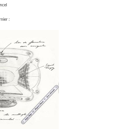
ncel
nier :