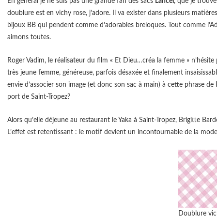
En général je ne suis pas une grande fan des sacs
Lancel
, que je trouve
doublure est en vichy rose, j’adore. Il va exister dans plusieurs matièr
bijoux BB qui pendent comme d’adorables breloques. Tout comme l’Adj
aimons toutes.
Roger Vadim, le réalisateur du film « Et Dieu…créa la femme » n’hésite
très jeune femme, généreuse, parfois désaxée et finalement insaisissab
envie d’associer son image (et donc son sac à main) à cette phrase de
port de Saint-Tropez?
Alors qu’elle déjeune au restaurant le Yaka à Saint-Tropez, Brigitte Bar
L’effet est retentissant : le motif devient un incontournable de la mode e
Doublure vic