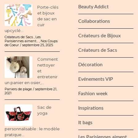
Beauty Addict
Porte-clés
et bijoux
de sac en
Collaborations
cuir
upcyclé...
Créateurs de Bijoux
Créateurs de Sacs
,
Les
Parisiennes aiment...
,
Nos Coups
de Coeur
septembre 25, 2025
Créateurs de Sacs
Comment
Décoration
nettoyer
et
entretenir
Evénements VIP
un panier en osier,...
Paniers de plage
septembre 21,
2021
Fashion week
Sac de
Inspirations
yoga
It bags
personnalisable : le modèle
pratique...
Les Parisiennes aiment…