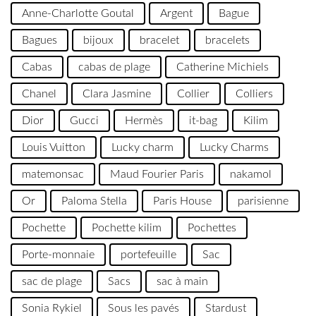
Anne-Charlotte Goutal
Argent
Bague
Bagues
bijoux
bracelet
bracelets
Cabas
cabas de plage
Catherine Michiels
Chanel
Clara Jasmine
Collier
Colliers
Dior
Gucci
Hermès
it-bag
Kilim
Louis Vuitton
Lucky charm
Lucky Charms
matemonsac
Maud Fourier Paris
nakamol
Or
Paloma Stella
Paris House
parisienne
Pochette
Pochette kilim
Pochettes
Porte-monnaie
portefeuille
Sac
sac de plage
Sacs
sac à main
Sonia Rykiel
Sous les pavés
Stardust