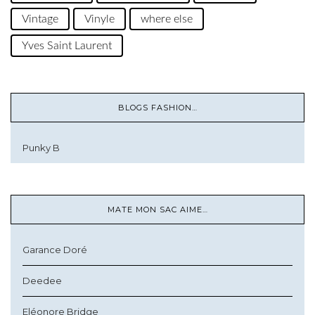
Vintage
Vinyle
where else
Yves Saint Laurent
BLOGS FASHION…
Punky B
MATE MON SAC AIME…
Garance Doré
Deedee
Eléonore Bridge