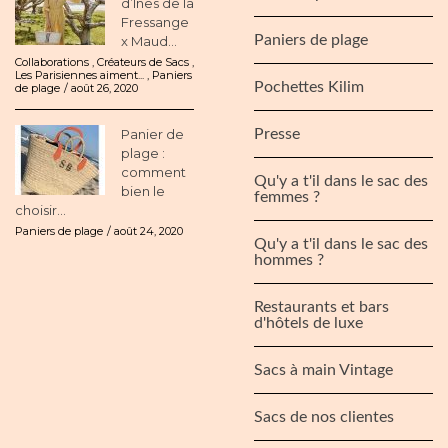
d’Ines de la
Fressange
Paniers de plage
x Maud...
Collaborations
,
Créateurs de Sacs
,
Les Parisiennes aiment...
,
Paniers
Pochettes Kilim
de plage
août 26, 2020
Panier de
Presse
plage :
comment
Qu'y a t'il dans le sac des
bien le
femmes ?
choisir...
Paniers de plage
août 24, 2020
Qu'y a t'il dans le sac des
hommes ?
Restaurants et bars
d'hôtels de luxe
Sacs à main Vintage
Sacs de nos clientes