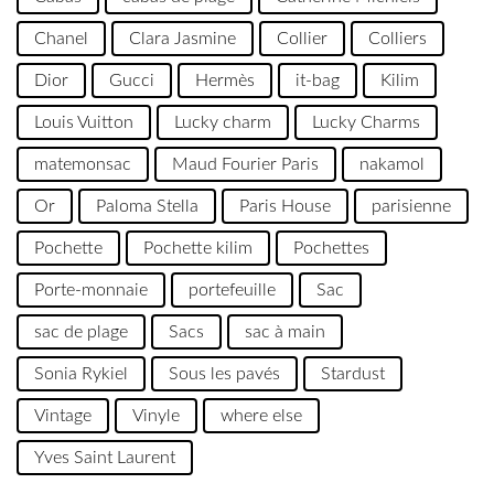
Chanel
Clara Jasmine
Collier
Colliers
Dior
Gucci
Hermès
it-bag
Kilim
Louis Vuitton
Lucky charm
Lucky Charms
matemonsac
Maud Fourier Paris
nakamol
Or
Paloma Stella
Paris House
parisienne
Pochette
Pochette kilim
Pochettes
Porte-monnaie
portefeuille
Sac
sac de plage
Sacs
sac à main
Sonia Rykiel
Sous les pavés
Stardust
Vintage
Vinyle
where else
Yves Saint Laurent