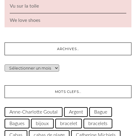
Vu sur la toile
We love shoes
ARCHIVES…
ARCHIVES…
MOTS CLEFS…
Anne-Charlotte Goutal
Argent
Bague
Bagues
bijoux
bracelet
bracelets
Cabas
cabas de plage
Catherine Michiels