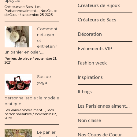
upcyclé...
Créateurs de Bijoux
Créateurs de Sacs
,
Les
Parisiennes aiment...
,
Nos Coups
de Coeur
septembre 25, 2025
Créateurs de Sacs
Comment
Décoration
nettoyer
et
entretenir
Evénements VIP
un panier en osier,...
Paniers de plage
septembre 21,
2021
Fashion week
Sac de
Inspirations
yoga
It bags
personnalisable : le modèle
pratique...
Les Parisiennes aiment…
Les Parisiennes aiment...
,
Sacs
personnalisables
novembre 02,
2020
Non classé
Le panier
Nos Coups de Coeur