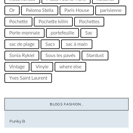
Or
Paloma Stella
Paris House
parisienne
Pochette
Pochette kilim
Pochettes
Porte-monnaie
portefeuille
Sac
sac de plage
Sacs
sac à main
Sonia Rykiel
Sous les pavés
Stardust
Vintage
Vinyle
where else
Yves Saint Laurent
BLOGS FASHION…
Punky B