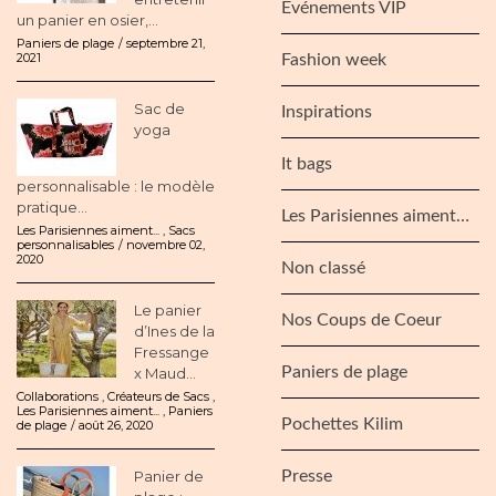
Evénements VIP
un panier en osier,...
Paniers de plage
septembre 21,
2021
Fashion week
Sac de
Inspirations
yoga
It bags
personnalisable : le modèle
pratique...
Les Parisiennes aiment…
Les Parisiennes aiment...
,
Sacs
personnalisables
novembre 02,
2020
Non classé
Le panier
Nos Coups de Coeur
d’Ines de la
Fressange
Paniers de plage
x Maud...
Collaborations
,
Créateurs de Sacs
,
Les Parisiennes aiment...
,
Paniers
Pochettes Kilim
de plage
août 26, 2020
Panier de
Presse