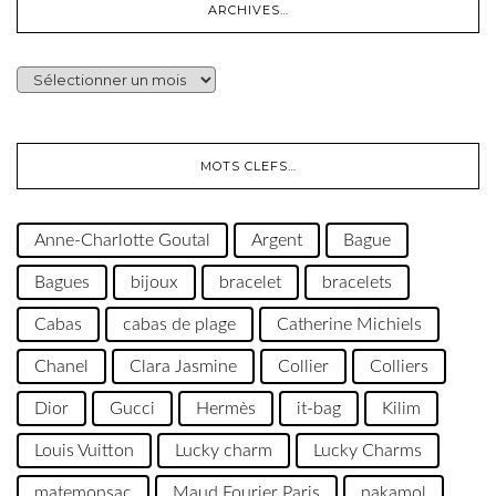
ARCHIVES…
ARCHIVES…
MOTS CLEFS…
Anne-Charlotte Goutal
Argent
Bague
Bagues
bijoux
bracelet
bracelets
Cabas
cabas de plage
Catherine Michiels
Chanel
Clara Jasmine
Collier
Colliers
Dior
Gucci
Hermès
it-bag
Kilim
Louis Vuitton
Lucky charm
Lucky Charms
matemonsac
Maud Fourier Paris
nakamol