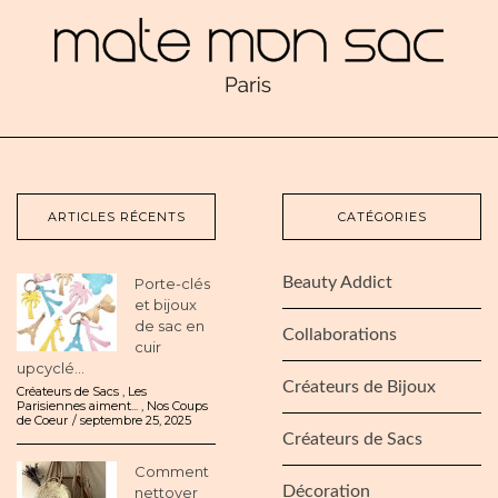
ARTICLES RÉCENTS
CATÉGORIES
Beauty Addict
Porte-clés
et bijoux
de sac en
Collaborations
cuir
upcyclé...
Créateurs de Bijoux
Créateurs de Sacs
,
Les
Parisiennes aiment...
,
Nos Coups
de Coeur
septembre 25, 2025
Créateurs de Sacs
Comment
Décoration
nettoyer