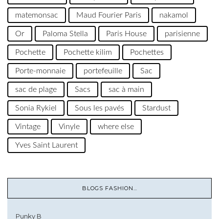
matemonsac
Maud Fourier Paris
nakamol
Or
Paloma Stella
Paris House
parisienne
Pochette
Pochette kilim
Pochettes
Porte-monnaie
portefeuille
Sac
sac de plage
Sacs
sac à main
Sonia Rykiel
Sous les pavés
Stardust
Vintage
Vinyle
where else
Yves Saint Laurent
BLOGS FASHION…
Punky B