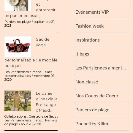
et
entretenir
Evénements VIP
un panier en osier,...
Paniers de plage
septembre 21,
2021
Fashion week
Sac de
Inspirations
yoga
It bags
personnalisable : le modèle
pratique...
Les Parisiennes aiment…
Les Parisiennes aiment...
,
Sacs
personnalisables
novembre 02,
2020
Non classé
Le panier
Nos Coups de Coeur
d’Ines de la
Fressange
Paniers de plage
x Maud...
Collaborations
,
Créateurs de Sacs
,
Les Parisiennes aiment...
,
Paniers
Pochettes Kilim
de plage
août 26, 2020