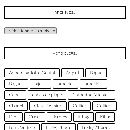
ARCHIVES…
ARCHIVES…
MOTS CLEFS…
Anne-Charlotte Goutal
Argent
Bague
Bagues
bijoux
bracelet
bracelets
Cabas
cabas de plage
Catherine Michiels
Chanel
Clara Jasmine
Collier
Colliers
Dior
Gucci
Hermès
it-bag
Kilim
Louis Vuitton
Lucky charm
Lucky Charms