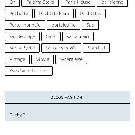
Or
Paloma Stella
Paris House
parisienne
Pochette
Pochette kilim
Pochettes
Porte-monnaie
portefeuille
Sac
sac de plage
Sacs
sac à main
Sonia Rykiel
Sous les pavés
Stardust
Vintage
Vinyle
where else
Yves Saint Laurent
BLOGS FASHION…
Punky B