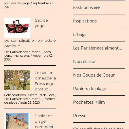
Paniers de plage
septembre 21,
2021
Fashion week
Sac de
Inspirations
yoga
It bags
personnalisable : le modèle
pratique...
Les Parisiennes aiment…
Les Parisiennes aiment...
,
Sacs
personnalisables
novembre 02,
2020
Non classé
Le panier
Nos Coups de Coeur
d’Ines de la
Fressange
Paniers de plage
x Maud...
Collaborations
,
Créateurs de Sacs
,
Les Parisiennes aiment...
,
Paniers
Pochettes Kilim
de plage
août 26, 2020
Panier de
Presse
plage :
comment