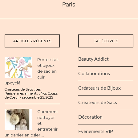
ARTICLES RÉCENTS
CATÉGORIES
Beauty Addict
Porte-clés
et bijoux
de sac en
Collaborations
cuir
upcyclé...
Créateurs de Bijoux
Créateurs de Sacs
,
Les
Parisiennes aiment...
,
Nos Coups
de Coeur
septembre 25, 2025
Créateurs de Sacs
Comment
Décoration
nettoyer
et
entretenir
Evénements VIP
un panier en osier,...