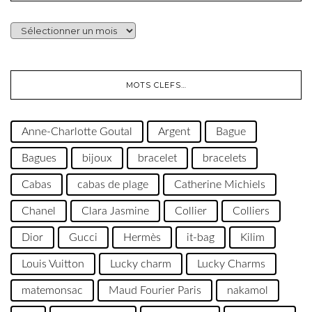
ARCHIVES…
MOTS CLEFS…
Anne-Charlotte Goutal
Argent
Bague
Bagues
bijoux
bracelet
bracelets
Cabas
cabas de plage
Catherine Michiels
Chanel
Clara Jasmine
Collier
Colliers
Dior
Gucci
Hermès
it-bag
Kilim
Louis Vuitton
Lucky charm
Lucky Charms
matemonsac
Maud Fourier Paris
nakamol