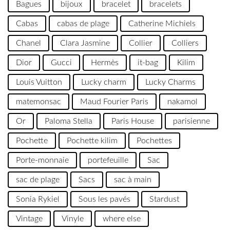
Bagues
bijoux
bracelet
bracelets
Cabas
cabas de plage
Catherine Michiels
Chanel
Clara Jasmine
Collier
Colliers
Dior
Gucci
Hermès
it-bag
Kilim
Louis Vuitton
Lucky charm
Lucky Charms
matemonsac
Maud Fourier Paris
nakamol
Or
Paloma Stella
Paris House
parisienne
Pochette
Pochette kilim
Pochettes
Porte-monnaie
portefeuille
Sac
sac de plage
Sacs
sac à main
Sonia Rykiel
Sous les pavés
Stardust
Vintage
Vinyle
where else