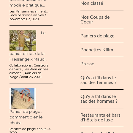
Non classé
modèle pratique...
Les Parisiennes aiment...
,
Sacs personnalisables
Nos Coups de
novembre 02, 2020
Coeur
Le
Paniers de plage
Pochettes Kilim
panier d’Ines de la
Fressange x Maud...
Presse
Collaborations
,
Créateurs
de Sacs
,
Les Parisiennes
aiment...
,
Paniers de
plage
août 26, 2020
Qu'y a t'il dans le
sac des femmes ?
Qu'y a t'il dans le
sac des hommes ?
Panier de plage :
Restaurants et bars
comment bien le
d'hôtels de luxe
choisir...
Paniers de plage
août 24,
2020