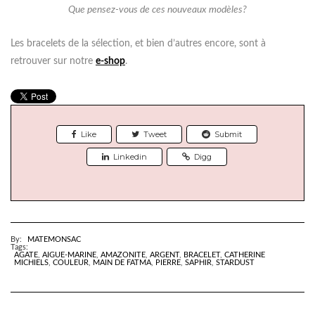
Que pensez-vous de ces nouveaux modèles?
Les bracelets de la sélection, et bien d’autres encore, sont à
retrouver sur notre
e-shop
.
Like
Tweet
Submit
Linkedin
Digg
By:
MATEMONSAC
Tags:
AGATE
,
AIGUE-MARINE
,
AMAZONITE
,
ARGENT
,
BRACELET
,
CATHERINE
MICHIELS
,
COULEUR
,
MAIN DE FATMA
,
PIERRE
,
SAPHIR
,
STARDUST