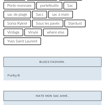
Porte-monnaie
portefeuille
Sac
sac de plage
Sacs
sac à main
Sonia Rykiel
Sous les pavés
Stardust
Vintage
Vinyle
where else
Yves Saint Laurent
BLOGS FASHION…
Punky B
MATE MON SAC AIME…