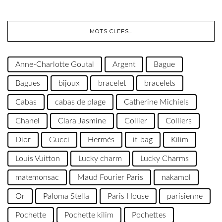
MOTS CLEFS…
Anne-Charlotte Goutal
Argent
Bague
Bagues
bijoux
bracelet
bracelets
Cabas
cabas de plage
Catherine Michiels
Chanel
Clara Jasmine
Collier
Colliers
Dior
Gucci
Hermès
it-bag
Kilim
Louis Vuitton
Lucky charm
Lucky Charms
matemonsac
Maud Fourier Paris
nakamol
Or
Paloma Stella
Paris House
parisienne
Pochette
Pochette kilim
Pochettes