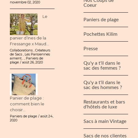
Nos Coups de
novembre 02, 2020
Coeur
Le
Paniers de plage
Pochettes Kilim
panier d’Ines de la
Fressange x Maud...
Presse
Collaborations
,
Créateurs
de Sacs
,
Les Parisiennes
aiment...
,
Paniers de
plage
août 26, 2020
Qu'y a t'il dans le
sac des femmes ?
Qu'y a t'il dans le
sac des hommes ?
Panier de plage :
Restaurants et bars
comment bien le
d'hôtels de luxe
choisir...
Paniers de plage
août 24,
2020
Sacs à main Vintage
Sacs de nos clientes