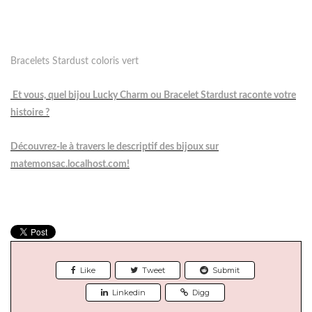
Bracelets Stardust coloris vert
Et vous, quel bijou Lucky Charm ou Bracelet Stardust raconte votre
histoire ?
Découvrez-le à travers le descriptif des bijoux sur
matemonsac.localhost.com!
Like
Tweet
Submit
Linkedin
Digg