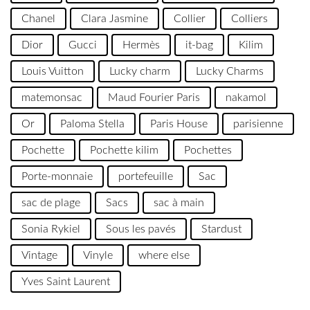
Chanel
Clara Jasmine
Collier
Colliers
Dior
Gucci
Hermès
it-bag
Kilim
Louis Vuitton
Lucky charm
Lucky Charms
matemonsac
Maud Fourier Paris
nakamol
Or
Paloma Stella
Paris House
parisienne
Pochette
Pochette kilim
Pochettes
Porte-monnaie
portefeuille
Sac
sac de plage
Sacs
sac à main
Sonia Rykiel
Sous les pavés
Stardust
Vintage
Vinyle
where else
Yves Saint Laurent