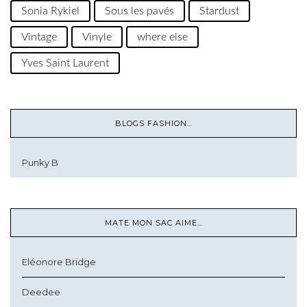
Sonia Rykiel
Sous les pavés
Stardust
Vintage
Vinyle
where else
Yves Saint Laurent
BLOGS FASHION…
Punky B
MATE MON SAC AIME…
Eléonore Bridge
Deedee