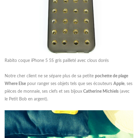
Rabito coque iPhone 5 5S gris pailleté avec clous dorés
Notre cher client ne se sépare plus de sa petite
pochette de plage
Where Else
pour ranger ses objets tels que ses écouteurs
Apple
, ses
pièces de monnaie, ses clefs et ses bijoux
Catherine Michiels
(avec
le Petit Bob en argent).