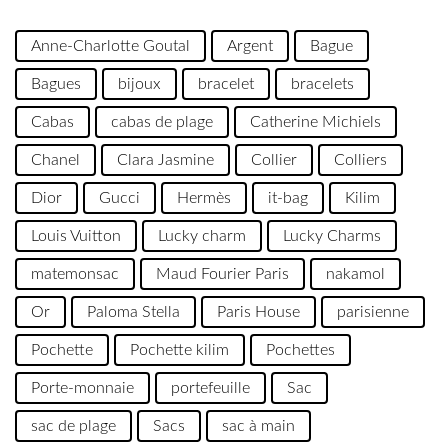
Anne-Charlotte Goutal
Argent
Bague
Bagues
bijoux
bracelet
bracelets
Cabas
cabas de plage
Catherine Michiels
Chanel
Clara Jasmine
Collier
Colliers
Dior
Gucci
Hermès
it-bag
Kilim
Louis Vuitton
Lucky charm
Lucky Charms
matemonsac
Maud Fourier Paris
nakamol
Or
Paloma Stella
Paris House
parisienne
Pochette
Pochette kilim
Pochettes
Porte-monnaie
portefeuille
Sac
sac de plage
Sacs
sac à main