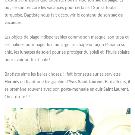
C’est à Saint-Barth que Baptiste nous a vidé son
sac de plage
. Et
oui, ce sont encore les vacances pour certains ! Sur sa fouta
turquoise, Baptiste nous fait découvrir le contenu de son
sac de
vacances
.
Les objets de plage indispensables comme son masque, son tuba et
ses palmes pour nager loin au large. Le chapeau façon Panama so
chic, les
lunettes de soleil
pour se protéger du soleil et l’huile solaire
pour avoir un teint halé !
Baptiste aime les belles choses. Il fait bronzette sur sa serviette
Hermès
en lisant une biographie d’
Yves Saint Laurent
. Et d’ailleurs, il
se promène souvent avec son
porte-monnaie
en
cuir Saint Laurent
.
On a-do-re !!!