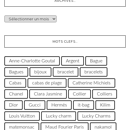
ARCHIVES…
ARCHIVES…
MOTS CLEFS…
Anne-Charlotte Goutal
Argent
Bague
Bagues
bijoux
bracelet
bracelets
Cabas
cabas de plage
Catherine Michiels
Chanel
Clara Jasmine
Collier
Colliers
Dior
Gucci
Hermès
it-bag
Kilim
Louis Vuitton
Lucky charm
Lucky Charms
matemonsac
Maud Fourier Paris
nakamol