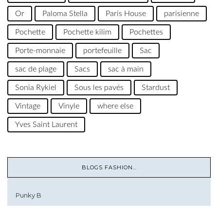
Or
Paloma Stella
Paris House
parisienne
Pochette
Pochette kilim
Pochettes
Porte-monnaie
portefeuille
Sac
sac de plage
Sacs
sac à main
Sonia Rykiel
Sous les pavés
Stardust
Vintage
Vinyle
where else
Yves Saint Laurent
BLOGS FASHION…
Punky B