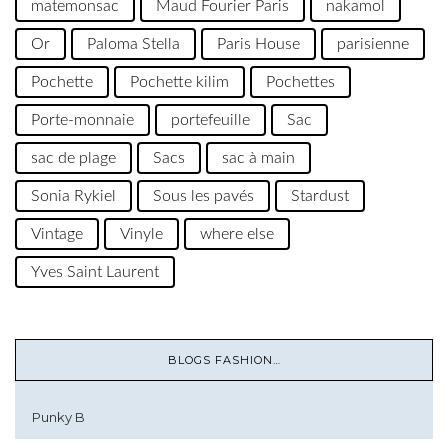
matemonsac
Maud Fourier Paris
nakamol
Or
Paloma Stella
Paris House
parisienne
Pochette
Pochette kilim
Pochettes
Porte-monnaie
portefeuille
Sac
sac de plage
Sacs
sac à main
Sonia Rykiel
Sous les pavés
Stardust
Vintage
Vinyle
where else
Yves Saint Laurent
BLOGS FASHION…
Punky B