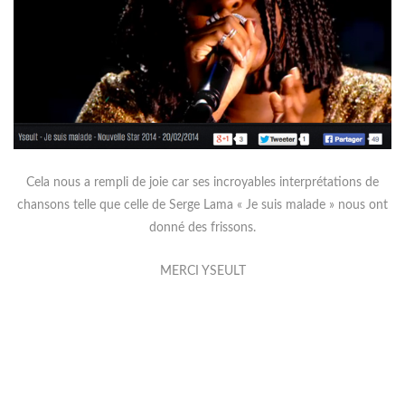
Cela nous a rempli de joie car ses incroyables interprétations de
chansons telle que celle de Serge Lama « Je suis malade » nous ont
donné des frissons.
MERCI YSEULT