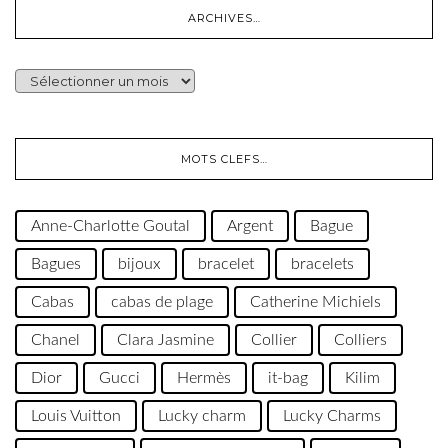
ARCHIVES…
ARCHIVES…
MOTS CLEFS…
Anne-Charlotte Goutal
Argent
Bague
Bagues
bijoux
bracelet
bracelets
Cabas
cabas de plage
Catherine Michiels
Chanel
Clara Jasmine
Collier
Colliers
Dior
Gucci
Hermès
it-bag
Kilim
Louis Vuitton
Lucky charm
Lucky Charms