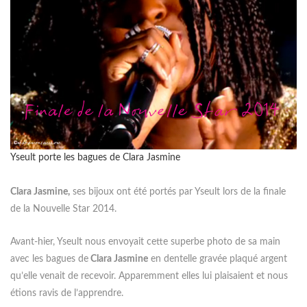
Yseult porte les bagues de Clara Jasmine
Clara Jasmine,
ses bijoux ont été portés par Yseult lors de la finale
de la Nouvelle Star 2014.
Avant-hier, Yseult nous envoyait cette superbe photo de sa main
avec les bagues de
Clara Jasmine
en dentelle gravée plaqué argent
qu’elle venait de recevoir. Apparemment elles lui plaisaient et nous
étions ravis de l’apprendre.