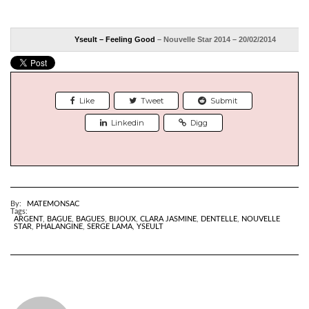
Yseult – Feeling Good
– Nouvelle Star 2014 – 20/02/2014
Like
Tweet
Submit
Linkedin
Digg
By:
MATEMONSAC
Tags:
ARGENT
,
BAGUE
,
BAGUES
,
BIJOUX
,
CLARA JASMINE
,
DENTELLE
,
NOUVELLE
STAR
,
PHALANGINE
,
SERGE LAMA
,
YSEULT