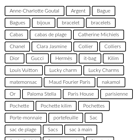
Anne-Charlotte Goutal
Argent
Bague
Bagues
bijoux
bracelet
bracelets
Cabas
cabas de plage
Catherine Michiels
Chanel
Clara Jasmine
Collier
Colliers
Dior
Gucci
Hermès
it-bag
Kilim
Louis Vuitton
Lucky charm
Lucky Charms
matemonsac
Maud Fourier Paris
nakamol
Or
Paloma Stella
Paris House
parisienne
Pochette
Pochette kilim
Pochettes
Porte-monnaie
portefeuille
Sac
sac de plage
Sacs
sac à main