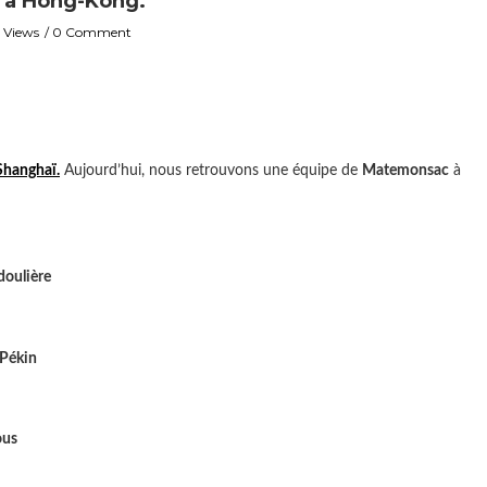
 à Hong-Kong.
 Views
0 Comment
 Shanghaï.
Aujourd’hui, nous retrouvons une équipe de
Matemonsac
à
doulière
 Pékin
ous