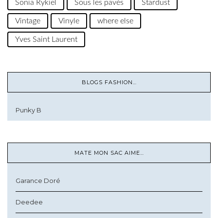
Sonia Rykiel
Sous les pavés
Stardust
Vintage
Vinyle
where else
Yves Saint Laurent
BLOGS FASHION…
Punky B
MATE MON SAC AIME…
Garance Doré
Deedee