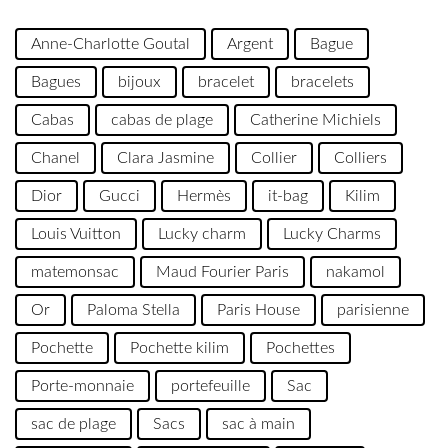
Anne-Charlotte Goutal
Argent
Bague
Bagues
bijoux
bracelet
bracelets
Cabas
cabas de plage
Catherine Michiels
Chanel
Clara Jasmine
Collier
Colliers
Dior
Gucci
Hermès
it-bag
Kilim
Louis Vuitton
Lucky charm
Lucky Charms
matemonsac
Maud Fourier Paris
nakamol
Or
Paloma Stella
Paris House
parisienne
Pochette
Pochette kilim
Pochettes
Porte-monnaie
portefeuille
Sac
sac de plage
Sacs
sac à main