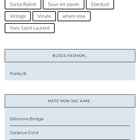
Sonia Rykiel
Sous les pavés
Stardust
Vintage
Vinyle
where else
Yves Saint Laurent
BLOGS FASHION…
Punky B
MATE MON SAC AIME…
Eléonore Bridge
Garance Doré