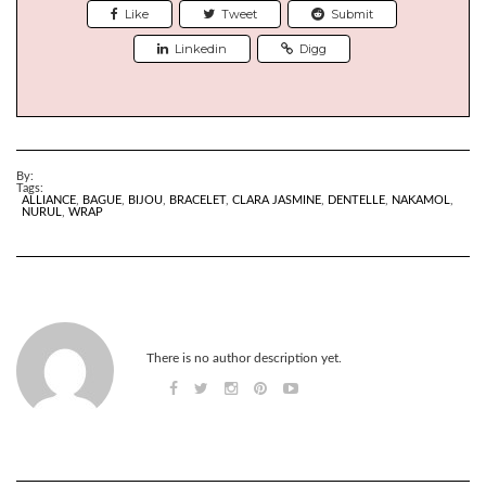
Like
Tweet
Submit
Linkedin
Digg
By:
Tags:
ALLIANCE
,
BAGUE
,
BIJOU
,
BRACELET
,
CLARA JASMINE
,
DENTELLE
,
NAKAMOL
,
NURUL
,
WRAP
There is no author description yet.