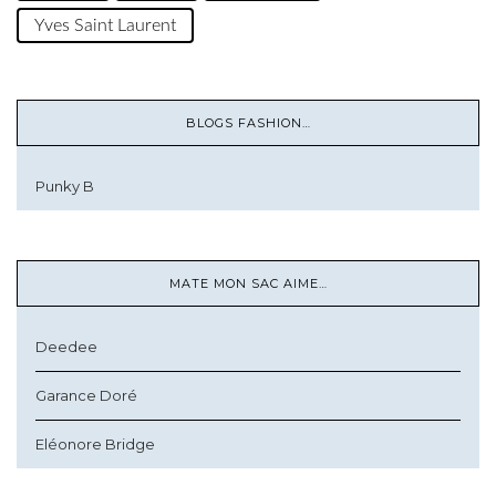
Yves Saint Laurent
BLOGS FASHION…
Punky B
MATE MON SAC AIME…
Deedee
Garance Doré
Eléonore Bridge