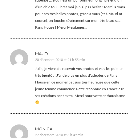
superbe …le cuir est un pur bonheur, originale et d’un
d’un chic fou… bref moi je n’ai pas hésité ! Merci à Yona
pour ses très belles photos, grâce à vous (et à Maud of
course), on louche sévèrement sur mon très beau sac
Paris House ! Merci Mesdames…
MAUD
20 décembre 2010 at 21 h 55 min
Julia, je viens de recevoir vos photos et vais les publier
très bientôt ! J’ai de plus en plus d’adeptes de Paris
House en ce moment et suis très heureuse que cette
jeune femme commence à être reconnue en France car
ses créations sont extra. Merci pour votre enthousiasme
MONICA
27 décembre 2010 at 3 h 49 min