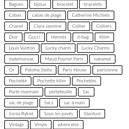
Bagues
bijoux
bracelet
bracelets
Cabas
cabas de plage
Catherine Michiels
Chanel
Clara Jasmine
Collier
Colliers
Dior
Gucci
Hermès
it-bag
Kilim
Louis Vuitton
Lucky charm
Lucky Charms
matemonsac
Maud Fourier Paris
nakamol
Or
Paloma Stella
Paris House
parisienne
Pochette
Pochette kilim
Pochettes
Porte-monnaie
portefeuille
Sac
sac de plage
Sacs
sac à main
Sonia Rykiel
Sous les pavés
Stardust
Vintage
Vinyle
where else