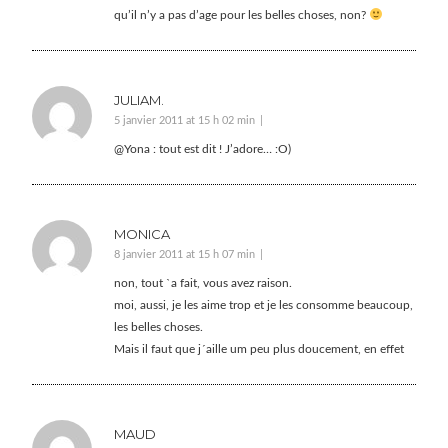
qu’il n’y a pas d’age pour les belles choses, non?
JULIAM.
5 janvier 2011 at 15 h 02 min
@Yona : tout est dit ! J’adore… :O)
MONICA
8 janvier 2011 at 15 h 07 min
non, tout `a fait, vous avez raison.
moi, aussi, je les aime trop et je les consomme beaucoup,
les belles choses.
Mais il faut que j´aille um peu plus doucement, en effet
MAUD