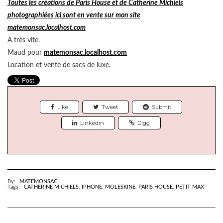
Toutes les créations de Paris House et de Catherine Michiels
photographiées ici sont en vente sur mon site
matemonsac.localhost.com
A très vite.
Maud pour
matemonsac.localhost.com
Location et vente de sacs de luxe.
Like
Tweet
Submit
Linkedin
Digg
By:
MATEMONSAC
Tags:
CATHERINE MICHIELS
,
IPHONE
,
MOLESKINE
,
PARIS HOUSE
,
PETIT MAX