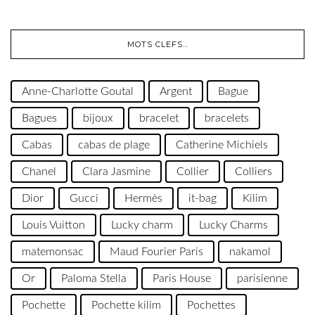
MOTS CLEFS…
Anne-Charlotte Goutal
Argent
Bague
Bagues
bijoux
bracelet
bracelets
Cabas
cabas de plage
Catherine Michiels
Chanel
Clara Jasmine
Collier
Colliers
Dior
Gucci
Hermès
it-bag
Kilim
Louis Vuitton
Lucky charm
Lucky Charms
matemonsac
Maud Fourier Paris
nakamol
Or
Paloma Stella
Paris House
parisienne
Pochette
Pochette kilim
Pochettes