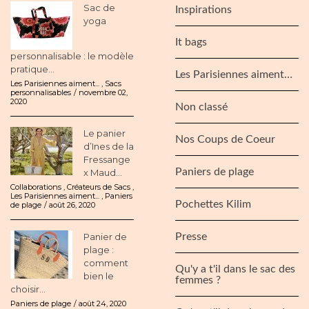
Sac de
Inspirations
yoga
It bags
personnalisable : le modèle
pratique...
Les Parisiennes aiment…
Les Parisiennes aiment...
,
Sacs
personnalisables
novembre 02,
2020
Non classé
Le panier
Nos Coups de Coeur
d’Ines de la
Fressange
Paniers de plage
x Maud...
Collaborations
,
Créateurs de Sacs
,
Les Parisiennes aiment...
,
Paniers
Pochettes Kilim
de plage
août 26, 2020
Panier de
Presse
plage :
comment
Qu'y a t'il dans le sac des
bien le
femmes ?
choisir...
Paniers de plage
août 24, 2020