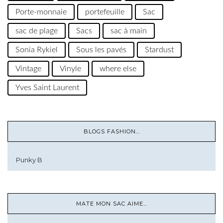
Porte-monnaie
portefeuille
Sac
sac de plage
Sacs
sac à main
Sonia Rykiel
Sous les pavés
Stardust
Vintage
Vinyle
where else
Yves Saint Laurent
BLOGS FASHION…
Punky B
MATE MON SAC AIME…