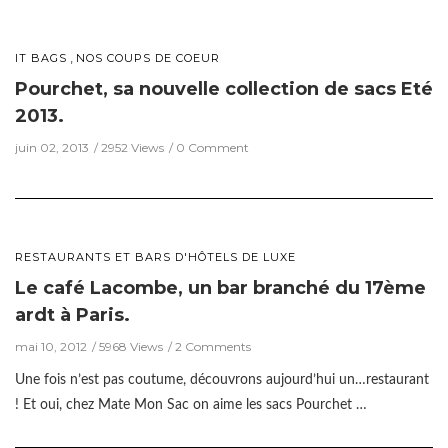
,
IT BAGS
NOS COUPS DE COEUR
Pourchet, sa nouvelle collection de sacs Eté
2013.
juin 02, 2013
2952 Views
0 Comment
RESTAURANTS ET BARS D'HÔTELS DE LUXE
Le café Lacombe, un bar branché du 17ème
ardt à Paris.
mai 10, 2012
5968 Views
2 Comments
Une fois n’est pas coutume, découvrons aujourd’hui un…restaurant
! Et oui, chez Mate Mon Sac on aime les sacs Pourchet …