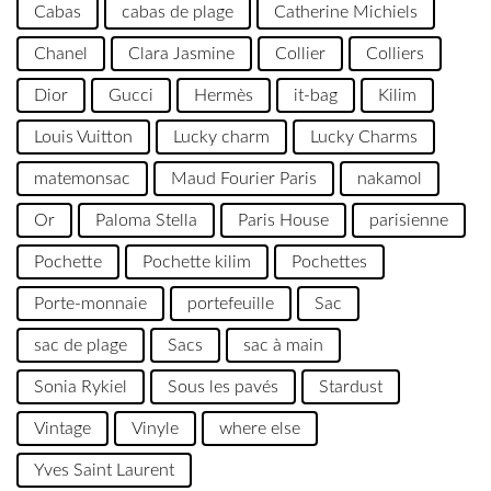
Cabas
cabas de plage
Catherine Michiels
Chanel
Clara Jasmine
Collier
Colliers
Dior
Gucci
Hermès
it-bag
Kilim
Louis Vuitton
Lucky charm
Lucky Charms
matemonsac
Maud Fourier Paris
nakamol
Or
Paloma Stella
Paris House
parisienne
Pochette
Pochette kilim
Pochettes
Porte-monnaie
portefeuille
Sac
sac de plage
Sacs
sac à main
Sonia Rykiel
Sous les pavés
Stardust
Vintage
Vinyle
where else
Yves Saint Laurent