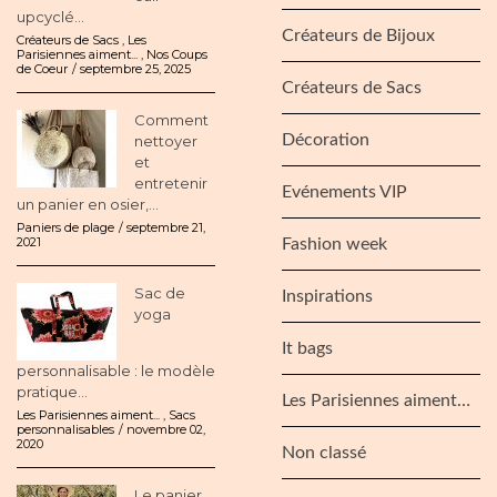
upcyclé...
Créateurs de Bijoux
Créateurs de Sacs
,
Les
Parisiennes aiment...
,
Nos Coups
de Coeur
septembre 25, 2025
Créateurs de Sacs
Comment
Décoration
nettoyer
et
entretenir
Evénements VIP
un panier en osier,...
Paniers de plage
septembre 21,
2021
Fashion week
Sac de
Inspirations
yoga
It bags
personnalisable : le modèle
pratique...
Les Parisiennes aiment…
Les Parisiennes aiment...
,
Sacs
personnalisables
novembre 02,
2020
Non classé
Le panier