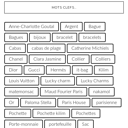
MOTS CLEFS…
Anne-Charlotte Goutal
Argent
Bague
Bagues
bijoux
bracelet
bracelets
Cabas
cabas de plage
Catherine Michiels
Chanel
Clara Jasmine
Collier
Colliers
Dior
Gucci
Hermès
it-bag
Kilim
Louis Vuitton
Lucky charm
Lucky Charms
matemonsac
Maud Fourier Paris
nakamol
Or
Paloma Stella
Paris House
parisienne
Pochette
Pochette kilim
Pochettes
Porte-monnaie
portefeuille
Sac