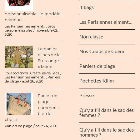
It bags
personnalisable : le modèle
pratique...
Les Parisiennes aiment…
Les Parisiennes aiment...
,
Sacs
personnalisables
novembre 02,
2020
Non classé
Le panier
Nos Coups de Coeur
d’Ines de la
Fressange
Paniers de plage
x Maud...
Collaborations
,
Créateurs de Sacs
,
Les Parisiennes aiment...
,
Paniers
Pochettes Kilim
de plage
août 26, 2020
Panier de
Presse
plage :
comment
Qu'y a t'il dans le sac des
bien le
femmes ?
choisir...
Paniers de plage
août 24, 2020
Qu'y a t'il dans le sac des
hommes ?