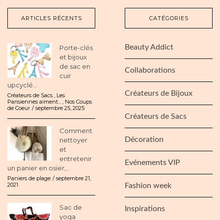
ARTICLES RÉCENTS
CATÉGORIES
Beauty Addict
Porte-clés
et bijoux
de sac en
Collaborations
cuir
upcyclé...
Créateurs de Bijoux
Créateurs de Sacs
,
Les
Parisiennes aiment...
,
Nos Coups
de Coeur
septembre 25, 2025
Créateurs de Sacs
Comment
Décoration
nettoyer
et
entretenir
Evénements VIP
un panier en osier,...
Paniers de plage
septembre 21,
2021
Fashion week
Sac de
Inspirations
yoga