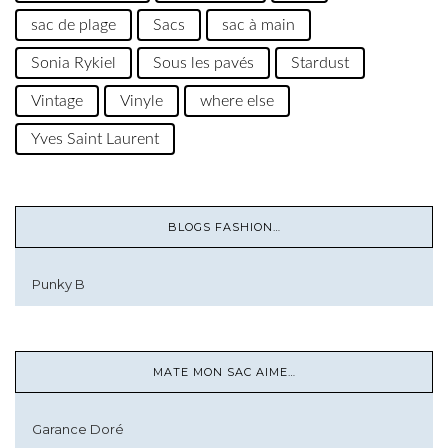
sac de plage
Sacs
sac à main
Sonia Rykiel
Sous les pavés
Stardust
Vintage
Vinyle
where else
Yves Saint Laurent
BLOGS FASHION…
Punky B
MATE MON SAC AIME…
Garance Doré