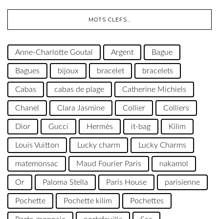
MOTS CLEFS…
Anne-Charlotte Goutal
Argent
Bague
Bagues
bijoux
bracelet
bracelets
Cabas
cabas de plage
Catherine Michiels
Chanel
Clara Jasmine
Collier
Colliers
Dior
Gucci
Hermès
it-bag
Kilim
Louis Vuitton
Lucky charm
Lucky Charms
matemonsac
Maud Fourier Paris
nakamol
Or
Paloma Stella
Paris House
parisienne
Pochette
Pochette kilim
Pochettes