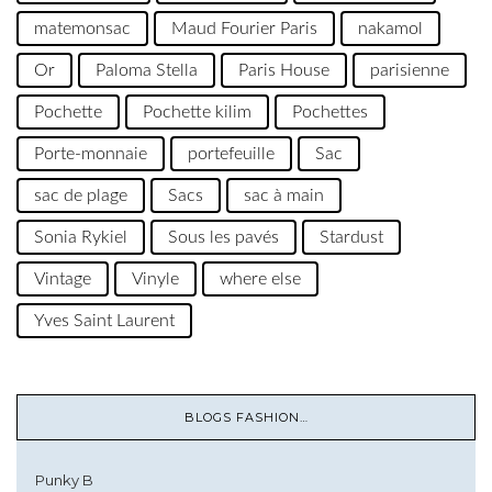
matemonsac
Maud Fourier Paris
nakamol
Or
Paloma Stella
Paris House
parisienne
Pochette
Pochette kilim
Pochettes
Porte-monnaie
portefeuille
Sac
sac de plage
Sacs
sac à main
Sonia Rykiel
Sous les pavés
Stardust
Vintage
Vinyle
where else
Yves Saint Laurent
BLOGS FASHION…
Punky B