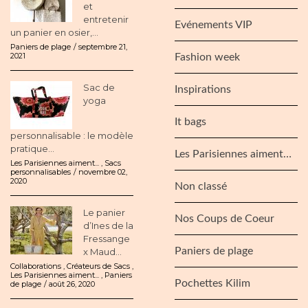
et
entretenir
Evénements VIP
un panier en osier,...
Paniers de plage
septembre 21,
2021
Fashion week
Sac de
Inspirations
yoga
It bags
personnalisable : le modèle
pratique...
Les Parisiennes aiment…
Les Parisiennes aiment...
,
Sacs
personnalisables
novembre 02,
2020
Non classé
Le panier
Nos Coups de Coeur
d’Ines de la
Fressange
Paniers de plage
x Maud...
Collaborations
,
Créateurs de Sacs
,
Les Parisiennes aiment...
,
Paniers
Pochettes Kilim
de plage
août 26, 2020