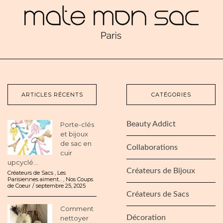
ARTICLES RÉCENTS
CATÉGORIES
Beauty Addict
Porte-clés
et bijoux
de sac en
Collaborations
cuir
upcyclé...
Créateurs de Bijoux
Créateurs de Sacs
,
Les
Parisiennes aiment...
,
Nos Coups
de Coeur
septembre 25, 2025
Créateurs de Sacs
Comment
Décoration
nettoyer