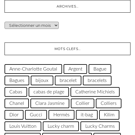
ARCHIVES…
ARCHIVES…
MOTS CLEFS…
Anne-Charlotte Goutal
Argent
Bague
Bagues
bijoux
bracelet
bracelets
Cabas
cabas de plage
Catherine Michiels
Chanel
Clara Jasmine
Collier
Colliers
Dior
Gucci
Hermès
it-bag
Kilim
Louis Vuitton
Lucky charm
Lucky Charms