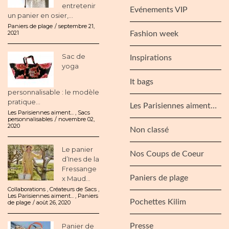
entretenir
Evénements VIP
un panier en osier,...
Paniers de plage
septembre 21,
2021
Fashion week
Sac de
Inspirations
yoga
It bags
personnalisable : le modèle
pratique...
Les Parisiennes aiment…
Les Parisiennes aiment...
,
Sacs
personnalisables
novembre 02,
2020
Non classé
Le panier
Nos Coups de Coeur
d’Ines de la
Fressange
Paniers de plage
x Maud...
Collaborations
,
Créateurs de Sacs
,
Les Parisiennes aiment...
,
Paniers
Pochettes Kilim
de plage
août 26, 2020
Panier de
Presse