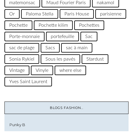
matemonsac
Maud Fourier Paris
nakamol
Or
Paloma Stella
Paris House
parisienne
Pochette
Pochette kilim
Pochettes
Porte-monnaie
portefeuille
Sac
sac de plage
Sacs
sac à main
Sonia Rykiel
Sous les pavés
Stardust
Vintage
Vinyle
where else
Yves Saint Laurent
BLOGS FASHION…
Punky B