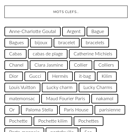
MOTS CLEFS…
Anne-Charlotte Goutal
Argent
Bague
Bagues
bijoux
bracelet
bracelets
Cabas
cabas de plage
Catherine Michiels
Chanel
Clara Jasmine
Collier
Colliers
Dior
Gucci
Hermès
it-bag
Kilim
Louis Vuitton
Lucky charm
Lucky Charms
matemonsac
Maud Fourier Paris
nakamol
Or
Paloma Stella
Paris House
parisienne
Pochette
Pochette kilim
Pochettes