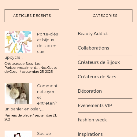
ARTICLES RÉCENTS
CATÉGORIES
Beauty Addict
Porte-clés
et bijoux
de sac en
Collaborations
cuir
upcyclé...
Créateurs de Bijoux
Créateurs de Sacs
,
Les
Parisiennes aiment...
,
Nos Coups
de Coeur
septembre 25, 2025
Créateurs de Sacs
Comment
Décoration
nettoyer
et
entretenir
Evénements VIP
un panier en osier,...
Paniers de plage
septembre 21,
2021
Fashion week
Sac de
Inspirations