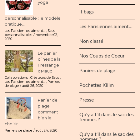
yoga
It bags
personnalisable : le modèle
pratique...
Les Parisiennes aiment…
Les Parisiennes aiment...
,
Sacs
personnalisables
novembre 02,
2020
Non classé
Le panier
Nos Coups de Coeur
d’Ines de la
Fressange
Paniers de plage
x Maud...
Collaborations
,
Créateurs de Sacs
,
Les Parisiennes aiment...
,
Paniers
Pochettes Kilim
de plage
août 26, 2020
Panier de
Presse
plage :
comment
Qu'y a t'il dans le sac des
bien le
femmes ?
choisir...
Paniers de plage
août 24, 2020
Qu'y a t'il dans le sac des
hommes ?