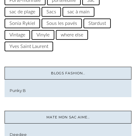
Porte-monnaie
portefeuille
Sac
sac de plage
Sacs
sac à main
Sonia Rykiel
Sous les pavés
Stardust
Vintage
Vinyle
where else
Yves Saint Laurent
BLOGS FASHION…
Punky B
MATE MON SAC AIME…
Deedee