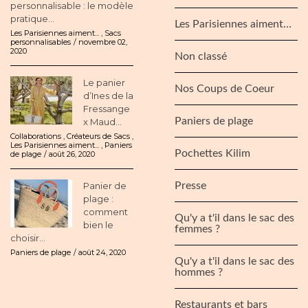
personnalisable : le modèle
pratique...
Les Parisiennes aiment…
Les Parisiennes aiment...
,
Sacs
personnalisables
novembre 02,
2020
Non classé
Le panier
Nos Coups de Coeur
d’Ines de la
Fressange
Paniers de plage
x Maud...
Collaborations
,
Créateurs de Sacs
,
Les Parisiennes aiment...
,
Paniers
Pochettes Kilim
de plage
août 26, 2020
Panier de
Presse
plage :
comment
Qu'y a t'il dans le sac des
bien le
femmes ?
choisir...
Paniers de plage
août 24, 2020
Qu'y a t'il dans le sac des
hommes ?
Restaurants et bars