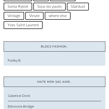
Sonia Rykiel
Sous les pavés
Stardust
Vintage
Vinyle
where else
Yves Saint Laurent
BLOGS FASHION…
Punky B
MATE MON SAC AIME…
Garance Doré
Eléonore Bridge