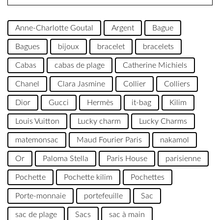
Anne-Charlotte Goutal
Argent
Bague
Bagues
bijoux
bracelet
bracelets
Cabas
cabas de plage
Catherine Michiels
Chanel
Clara Jasmine
Collier
Colliers
Dior
Gucci
Hermès
it-bag
Kilim
Louis Vuitton
Lucky charm
Lucky Charms
matemonsac
Maud Fourier Paris
nakamol
Or
Paloma Stella
Paris House
parisienne
Pochette
Pochette kilim
Pochettes
Porte-monnaie
portefeuille
Sac
sac de plage
Sacs
sac à main