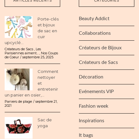
ARTICLES RÉCENTS
CATÉGORIES
Beauty Addict
Porte-clés
et bijoux
de sac en
Collaborations
cuir
upcyclé...
Créateurs de Bijoux
Créateurs de Sacs
,
Les
Parisiennes aiment...
,
Nos Coups
de Coeur
septembre 25, 2025
Créateurs de Sacs
Comment
Décoration
nettoyer
et
entretenir
Evénements VIP
un panier en osier,...
Paniers de plage
septembre 21,
2021
Fashion week
Sac de
Inspirations
yoga
It bags