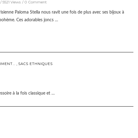
5521 Views
0 Comment
risienne Paloma Stella nous ravit une fois de plus avec ses bijoux à
t bohème. Ces adorables joncs …
,
IMENT...
SACS ETHNIQUES
ssoire à la fois classique et …