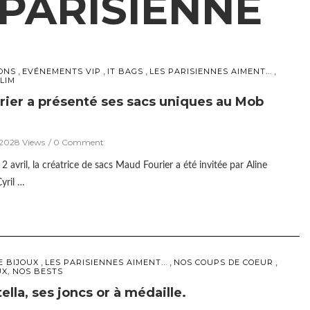
PARISIENNE
,
,
,
,
ONS
EVÉNEMENTS VIP
IT BAGS
LES PARISIENNES AIMENT...
LIM
ier a présenté ses sacs uniques au Mob
12028 Views
0 Comment
 avril, la créatrice de sacs Maud Fourier a été invitée par Aline
yril …
,
,
,
E BIJOUX
LES PARISIENNES AIMENT...
NOS COUPS DE COEUR
UX, NOS BESTS
lla, ses joncs or à médaille.