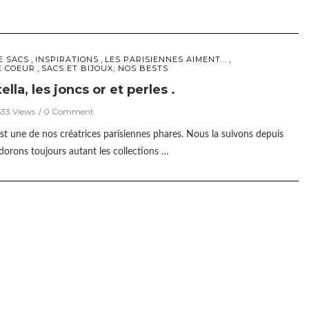
,
,
,
E SACS
INSPIRATIONS
LES PARISIENNES AIMENT...
,
E COEUR
SACS ET BIJOUX, NOS BESTS
lla, les joncs or et perles .
33 Views
0 Comment
st une de nos créatrices parisiennes phares. Nous la suivons depuis
dorons toujours autant les collections …