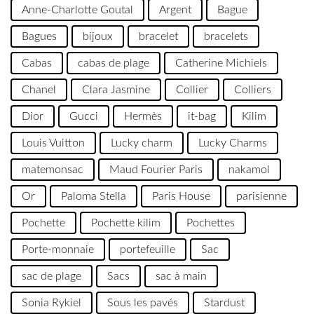
Anne-Charlotte Goutal
Argent
Bague
Bagues
bijoux
bracelet
bracelets
Cabas
cabas de plage
Catherine Michiels
Chanel
Clara Jasmine
Collier
Colliers
Dior
Gucci
Hermès
it-bag
Kilim
Louis Vuitton
Lucky charm
Lucky Charms
matemonsac
Maud Fourier Paris
nakamol
Or
Paloma Stella
Paris House
parisienne
Pochette
Pochette kilim
Pochettes
Porte-monnaie
portefeuille
Sac
sac de plage
Sacs
sac à main
Sonia Rykiel
Sous les pavés
Stardust