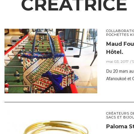
CRÉATRICE 
COLLABORATI
POCHETTES KI
Maud Four
Hôtel.
mai 03, 2017
Du 20 mars au 2
Afanoukoé et C
CRÉATEURS D
SACS ET BIJO
Paloma Ste