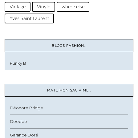
Vintage
Vinyle
where else
Yves Saint Laurent
BLOGS FASHION…
Punky B
MATE MON SAC AIME…
Eléonore Bridge
Deedee
Garance Doré