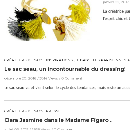
janvier 22, 2017
La créatrice pa
l’esprit chic e
,
,
,
CRÉATEURS DE SACS
INSPIRATIONS
IT BAGS
LES PARISIENNES A
Le sac seau, un incontournable du dressing!
décembre 20, 2016
3814 Views
0 Comment
Le sac seau va et vient selon le cycle des tendances, mais reste un acce
,
CRÉATEURS DE SACS
PRESSE
Clara Jasmine dans le Madame Figaro .
juillet 03, 2015
2636 Views
0 Comment