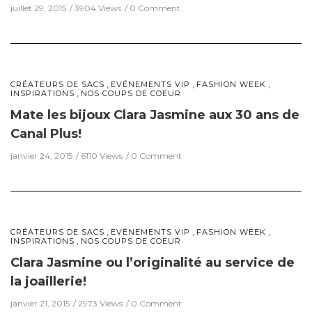
juillet 29, 2015
3904 Views
0 Comment
,
,
,
CRÉATEURS DE SACS
EVÉNEMENTS VIP
FASHION WEEK
,
INSPIRATIONS
NOS COUPS DE COEUR
Mate les bijoux Clara Jasmine aux 30 ans de
Canal Plus!
janvier 24, 2015
6110 Views
0 Comment
,
,
,
CRÉATEURS DE SACS
EVÉNEMENTS VIP
FASHION WEEK
,
INSPIRATIONS
NOS COUPS DE COEUR
Clara Jasmine ou l’originalité au service de
la joaillerie!
janvier 21, 2015
2973 Views
0 Comment