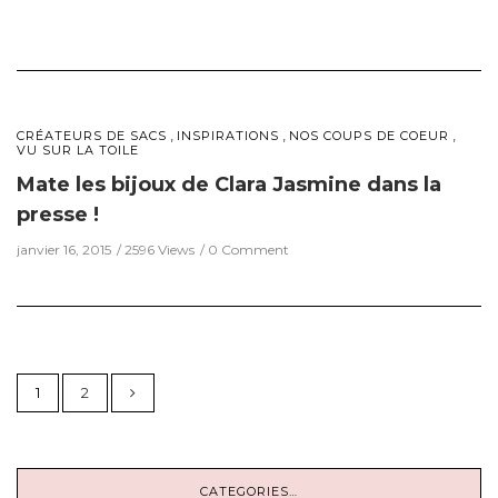
,
,
,
CRÉATEURS DE SACS
INSPIRATIONS
NOS COUPS DE COEUR
VU SUR LA TOILE
Mate les bijoux de Clara Jasmine dans la
presse !
janvier 16, 2015
2596 Views
0 Comment
1
2
CATEGORIES…