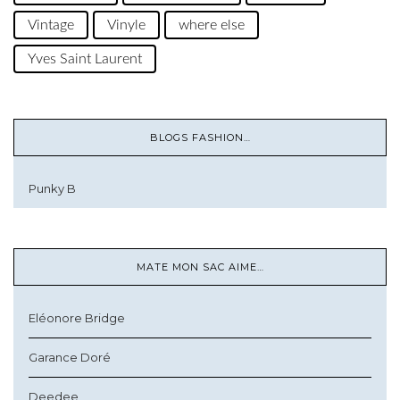
Vintage
Vinyle
where else
Yves Saint Laurent
BLOGS FASHION…
Punky B
MATE MON SAC AIME…
Eléonore Bridge
Garance Doré
Deedee