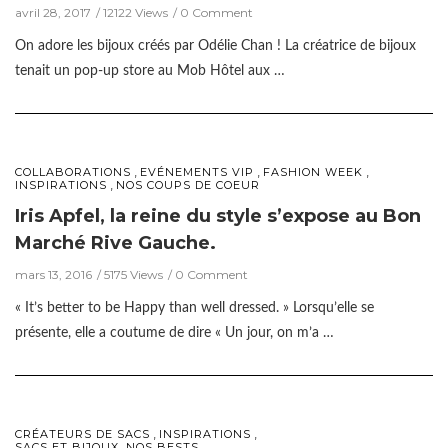
avril 28, 2017
12122 Views
0 Comment
On adore les bijoux créés par Odélie Chan ! La créatrice de bijoux
tenait un pop-up store au Mob Hôtel aux …
,
,
,
COLLABORATIONS
EVÉNEMENTS VIP
FASHION WEEK
,
INSPIRATIONS
NOS COUPS DE COEUR
Iris Apfel, la reine du style s’expose au Bon
Marché Rive Gauche.
mars 13, 2016
5175 Views
0 Comment
« It’s better to be Happy than well dressed. » Lorsqu’elle se
présente, elle a coutume de dire « Un jour, on m’a …
,
,
CRÉATEURS DE SACS
INSPIRATIONS
SACS ET BIJOUX, NOS BESTS