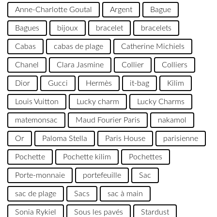
Anne-Charlotte Goutal
Argent
Bague
Bagues
bijoux
bracelet
bracelets
Cabas
cabas de plage
Catherine Michiels
Chanel
Clara Jasmine
Collier
Colliers
Dior
Gucci
Hermès
it-bag
Kilim
Louis Vuitton
Lucky charm
Lucky Charms
matemonsac
Maud Fourier Paris
nakamol
Or
Paloma Stella
Paris House
parisienne
Pochette
Pochette kilim
Pochettes
Porte-monnaie
portefeuille
Sac
sac de plage
Sacs
sac à main
Sonia Rykiel
Sous les pavés
Stardust