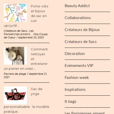
Beauty Addict
Porte-clés
et bijoux
de sac en
Collaborations
cuir
upcyclé...
Créateurs de Bijoux
Créateurs de Sacs
,
Les
Parisiennes aiment...
,
Nos Coups
de Coeur
septembre 25, 2025
Créateurs de Sacs
Comment
Décoration
nettoyer
et
entretenir
Evénements VIP
un panier en osier,...
Paniers de plage
septembre 21,
2021
Fashion week
Sac de
Inspirations
yoga
It bags
personnalisable : le modèle
pratique...
Les Parisiennes aiment…