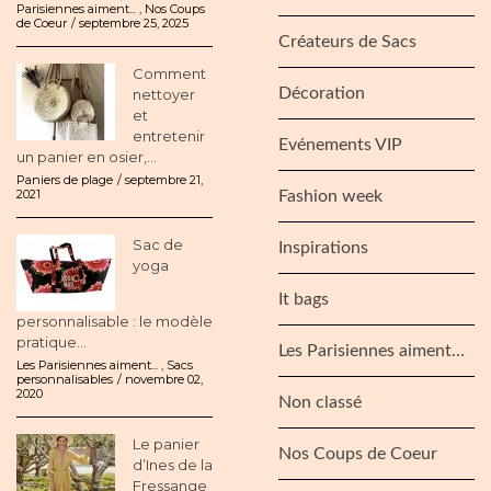
Parisiennes aiment...
,
Nos Coups
de Coeur
septembre 25, 2025
Créateurs de Sacs
Comment
Décoration
nettoyer
et
entretenir
Evénements VIP
un panier en osier,...
Paniers de plage
septembre 21,
2021
Fashion week
Sac de
Inspirations
yoga
It bags
personnalisable : le modèle
pratique...
Les Parisiennes aiment…
Les Parisiennes aiment...
,
Sacs
personnalisables
novembre 02,
2020
Non classé
Le panier
Nos Coups de Coeur
d’Ines de la
Fressange