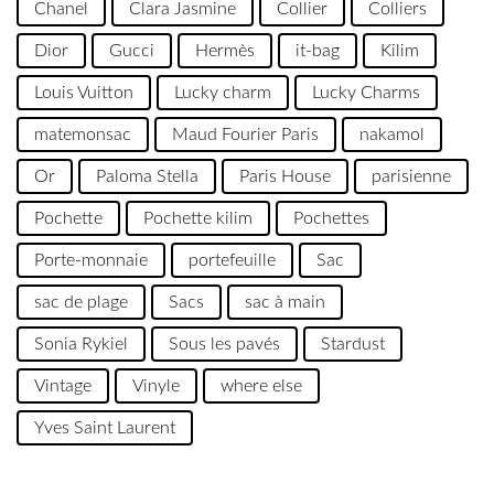
Chanel
Clara Jasmine
Collier
Colliers
Dior
Gucci
Hermès
it-bag
Kilim
Louis Vuitton
Lucky charm
Lucky Charms
matemonsac
Maud Fourier Paris
nakamol
Or
Paloma Stella
Paris House
parisienne
Pochette
Pochette kilim
Pochettes
Porte-monnaie
portefeuille
Sac
sac de plage
Sacs
sac à main
Sonia Rykiel
Sous les pavés
Stardust
Vintage
Vinyle
where else
Yves Saint Laurent