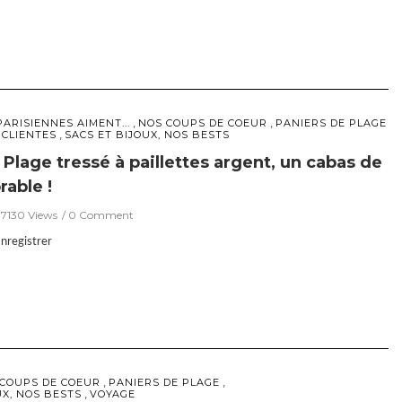
,
,
PARISIENNES AIMENT...
NOS COUPS DE COEUR
PANIERS DE PLAGE
,
 CLIENTES
SACS ET BIJOUX, NOS BESTS
 Plage tressé à paillettes argent, un cabas de
rable !
7130 Views
0 Comment
registrer
,
,
COUPS DE COEUR
PANIERS DE PLAGE
,
UX, NOS BESTS
VOYAGE