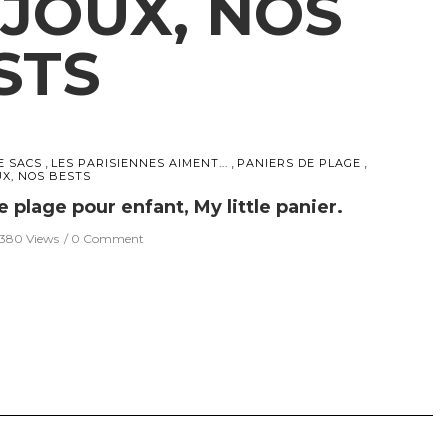
IJOUX, NOS
STS
,
,
,
E SACS
LES PARISIENNES AIMENT...
PANIERS DE PLAGE
UX, NOS BESTS
 plage pour enfant, My little panier.
380 Views
0 Comment