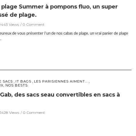
 plage Summer à pompons fluo, un super
ssé de plage.
9443 Views
0 Comment
eux de vous présenter l’un de nos cabas de plage, un vrai panier de plage
…
,
,
,
E SACS
IT BAGS
LES PARISIENNES AIMENT...
UX, NOS BESTS
 Gab, des sacs seau convertibles en sacs à
11428 Views
0 Comment