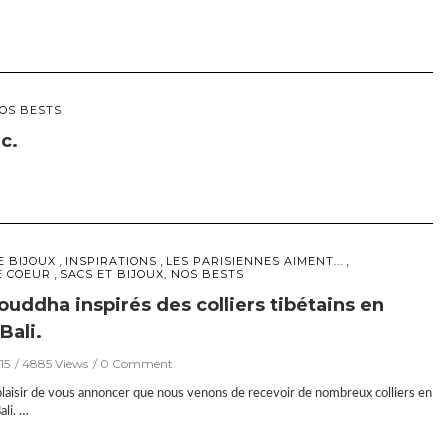
NOS BESTS
c.
,
,
,
E BIJOUX
INSPIRATIONS
LES PARISIENNES AIMENT...
,
E COEUR
SACS ET BIJOUX, NOS BESTS
Bouddha inspirés des colliers tibétains en
Bali.
15
4885 Views
0 Comment
laisir de vous annoncer que nous venons de recevoir de nombreux colliers en
li. …