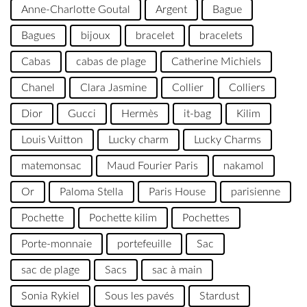
Anne-Charlotte Goutal
Argent
Bague
Bagues
bijoux
bracelet
bracelets
Cabas
cabas de plage
Catherine Michiels
Chanel
Clara Jasmine
Collier
Colliers
Dior
Gucci
Hermès
it-bag
Kilim
Louis Vuitton
Lucky charm
Lucky Charms
matemonsac
Maud Fourier Paris
nakamol
Or
Paloma Stella
Paris House
parisienne
Pochette
Pochette kilim
Pochettes
Porte-monnaie
portefeuille
Sac
sac de plage
Sacs
sac à main
Sonia Rykiel
Sous les pavés
Stardust