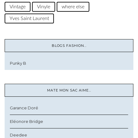
Vintage
Vinyle
where else
Yves Saint Laurent
BLOGS FASHION…
Punky B
MATE MON SAC AIME…
Garance Doré
Eléonore Bridge
Deedee