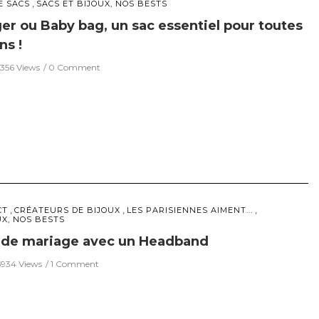
,
E SACS
SACS ET BIJOUX, NOS BESTS
ger ou Baby bag, un sac essentiel pour toutes
s !
356 Views
0 Comment
,
,
,
CT
CRÉATEURS DE BIJOUX
LES PARISIENNES AIMENT...
UX, NOS BESTS
s de mariage avec un Headband
5934 Views
1 Comment