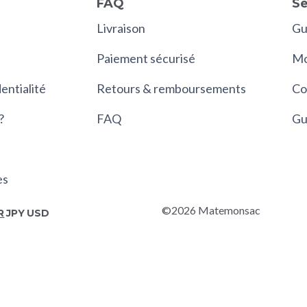
FAQ
Se
Livraison
Gui
Paiement sécurisé
Mo
entialité
Retours & remboursements
Co
?
FAQ
Gu
es
©2026 Matemonsac
R
JPY
USD