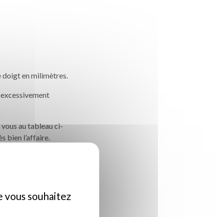
e doigt en milimètres.
i excessivement
 vous au tableau ci-
s bien l’affaire.
ue vous souhaitez